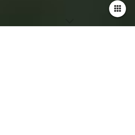
Neuigkeiten
Zurück zur Übersicht
29.08.2026
PONYFÜHREN OHNE VORANMELDUNG!!!
Jeden Samstag um 13:00 Uhr findet unser geführter Ausritt ins
Gelände statt. Dafür ist keine Voranmeldung notwenig.
- Bitte 10 min vor der Zeit am Hofeingang warten.
- Es muss eine Begleitperson zum Führen mit dabei sein.
- ALLE Beteiligten brauchen festes Schuhwerk (niemand
Barfuß, Sandalen, etc.)